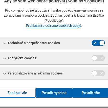
Aby se vám web dobře používal (Souhlas s cookies)
Rozměr
Rozměr
Ro
1
2
3
Pro co nejpohodlnější používání webu potřebujeme váš souhlas se
zpracováním souborů cookies. Souhlas udělíte kliknutím na tlačítko
"Povolit vše".
Typ
Číslo
normy
normy
Prohlášení o ochraně osobních údajů
.
Hledat normu přesně
Technické a bezpečnostní cookies
Vymazat filtr
Analytické cookies
ch vlastností nebyl nalezen
Personalizované a reklamní cookies
Zakázat vše
Povolit vybrané
Povolit vše