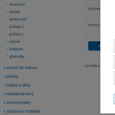
čtvercové
Rozměry
ploché
široká ocel
Norma
průřezu T
průřezu L
tažené
kolejnice
předvalky
Výrobek požadovaný
výztuž do betonu
plechy
trubky a jäkly
neželezné kovy
druhovýrobky
svařovací materiál