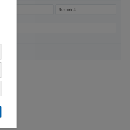
změr
Rozměr
4