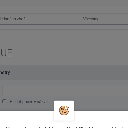
 UE
metry
Hledaný
text
Hledat pouze v názvu
Značka
oceli/materiál