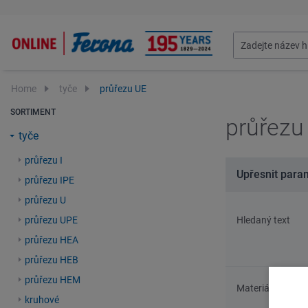
Home
tyče
průřezu UE
SORTIMENT
průřezu
tyče
průřezu I
Upřesnit para
průřezu IPE
průřezu U
průřezu UPE
Hledaný text
průřezu HEA
průřezu HEB
průřezu HEM
Materiál
kruhové