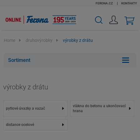
FERONA.CZ
KONTAKTY
v
k
Home
druhovýrobky
výrobky z drátu
Sortiment
výrobky z drátu
vlákna do betonu a ukončovací
pytlové úvazky a vazač
hrana
distance ocelové