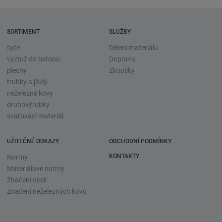
SORTIMENT
SLUŽBY
tyče
Dělení materiálu
výztuž do betonu
Doprava
plechy
Zkoušky
trubky a jäkly
neželezné kovy
druhovýrobky
svařovací materiál
UŽITEČNÉ ODKAZY
OBCHODNÍ PODMÍNKY
KONTAKTY
Normy
Materiálové normy
Značení ocelí
Značení neželezných kovů