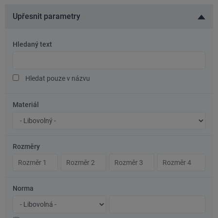
Upřesnit parametry
Hledaný text
Hledaný
text
Hledat pouze v názvu
Materiál
Značka
oceli/materiál
Rozměry
Rozměr
Rozměr
Rozměr
Rozměr
1
2
3
4
Norma
Typ
Číslo
normy
normy