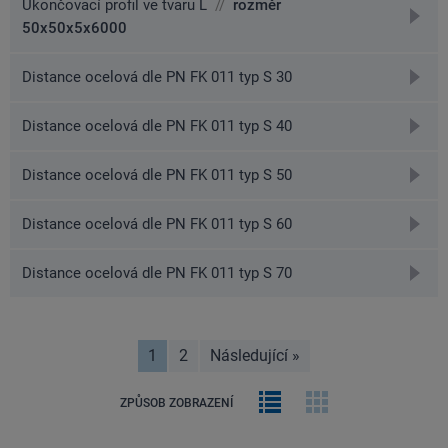
Ukončovací profil ve tvaru L
//
rozměr
přejít
50x50x5x6000
na
detai
přejít
Distance ocelová dle PN FK 011 typ S 30
na
detai
přejít
Distance ocelová dle PN FK 011 typ S 40
na
detai
přejít
Distance ocelová dle PN FK 011 typ S 50
na
detai
přejít
Distance ocelová dle PN FK 011 typ S 60
na
detai
přejít
Distance ocelová dle PN FK 011 typ S 70
na
detai
1
2
Následující
»
stránka
Řádkový
Obrázková
ZPŮSOB ZOBRAZENÍ
výpis
galerie