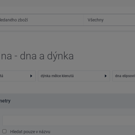
ina - dna a dýnka
tá
dýnka mělce klenutá
dna elipsovi
metry
Hledaný
text
Hledat pouze v názvu