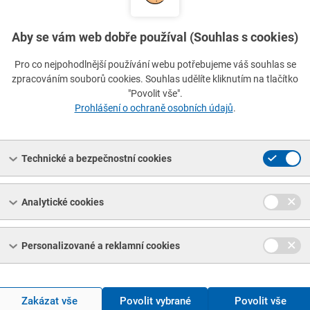
lenuté, PN 99 0506
//
rozměr 33,7x3
lenuté, PN 99 0506
//
rozměr 38x3
Aby se vám web dobře používal (Souhlas s cookies)
Pro co nejpohodlnější používání webu potřebujeme váš souhlas se
lenuté, PN 99 0506
//
rozměr 42,4x3
zpracováním souborů cookies. Souhlas udělíte kliknutím na tlačítko
"Povolit vše".
lenuté, PN 99 0506
//
rozměr 44,5x3
Prohlášení o ochraně osobních údajů
.
lenuté, PN 99 0506
//
rozměr 48x3
Technické a bezpečnostní cookies
lenuté, PN 99 0506
//
rozměr 51x3
Analytické cookies
lenuté, PN 99 0506
//
rozměr 57x3
lenuté, PN 99 0506
//
rozměr 60x3
Personalizované a reklamní cookies
lenuté, PN 99 0506
//
rozměr 70x3
Zakázat vše
Povolit vybrané
Povolit vše
lenuté, PN 99 0506
//
rozměr 76x3