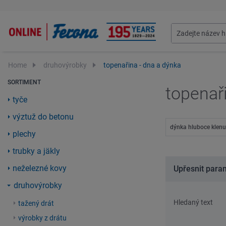
Home
druhovýrobky
topenařina - dna a dýnka
SORTIMENT
topenař
tyče
výztuž do betonu
dýnka hluboce klenu
plechy
trubky a jäkly
neželezné kovy
Upřesnit para
druhovýrobky
Hledaný text
tažený drát
výrobky z drátu