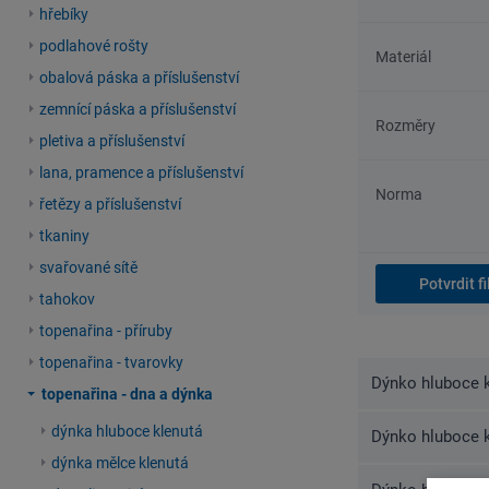
hřebíky
podlahové rošty
Materiál
obalová páska a příslušenství
zemnící páska a příslušenství
Rozměry
pletiva a příslušenství
lana, pramence a příslušenství
Norma
řetězy a příslušenství
tkaniny
svařované sítě
tahokov
topenařina - příruby
topenařina - tvarovky
Dýnko hluboce k
topenařina - dna a dýnka
dýnka hluboce klenutá
Dýnko hluboce k
dýnka mělce klenutá