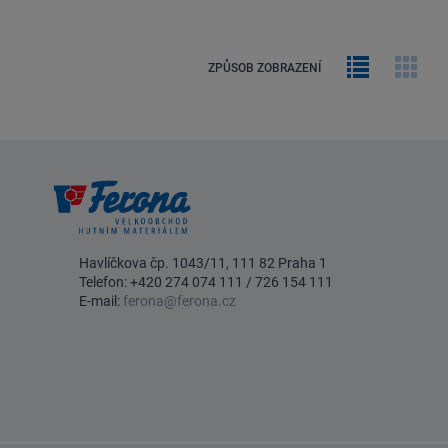
Řádkový
Obrá
ZPŮSOB ZOBRAZENÍ
výpis
galer
Havlíčkova čp. 1043/11, 111 82 Praha 1
Telefon:
+420 274 074 111
/
726 154 111
E-mail:
ferona@ferona.cz