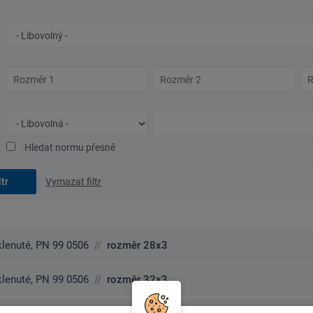
Značka
oceli/materiál
Rozměr
Rozměr
Ro
1
2
3
Typ
Číslo
normy
normy
Hledat normu přesně
Vymazat filtr
lenuté, PN 99 0506
//
rozměr 28x3
lenuté, PN 99 0506
//
rozměr 32x3