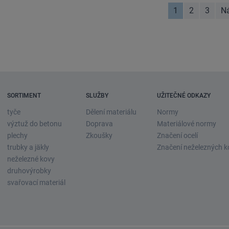
1
2
3
Ná
SORTIMENT
SLUŽBY
UŽITEČNÉ ODKAZY
tyče
Dělení materiálu
Normy
výztuž do betonu
Doprava
Materiálové normy
plechy
Zkoušky
Značení ocelí
trubky a jäkly
Značení neželezných k
neželezné kovy
druhovýrobky
svařovací materiál