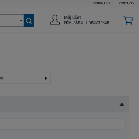
FERONA.CZ
KONTAKTY
Můj účet
v
PŘIHLÁŠENÍ
REGISTRACE
k
Vyhledat
zboží
tá