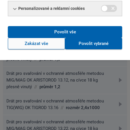
přejít
TIG(WIG) OK TIGROD 13.12
//
rozměr 1,6x1000
na
Personalizované a reklamní cookies
detai
Drát pro svařování v ochranné atmosféře metodou
přejít
MIG/MAG OK ARISTOROD 13.12, na cívce 15 kg
na
přesně vinutý
//
průměr 0,8
Povolit vše
detai
Zakázat vše
Povolit vybrané
Drát pro svařování v ochranné atmosféře metodou
přejít
MIG/MAG OK ARISTOROD 13.12, na cívce 18 kg
na
přesně vinutý
//
průměr 1,0
detai
Drát pro svařování v ochranné atmosféře metodou
přejít
MIG/MAG OK ARISTOROD 13.12, na cívce 18 kg
na
přesně vinutý
//
průměr 1,2
detai
Drát pro svařování v ochranné atmosféře metodou
přejít
TIG(WIG) OK TIGROD 13.16
//
rozměr 2,4x1000
na
detai
Drát pro svařování v ochranné atmosféře metodou
přejít
MIG/MAG OK ARISTOROD 13.22, na cívce 18 kg