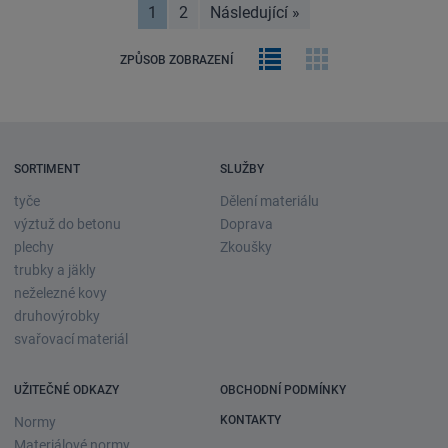
1
2
Následující
»
stránka
Řádkový
Obrázková
ZPŮSOB ZOBRAZENÍ
výpis
galerie
SORTIMENT
SLUŽBY
tyče
Dělení materiálu
výztuž do betonu
Doprava
plechy
Zkoušky
trubky a jäkly
neželezné kovy
druhovýrobky
svařovací materiál
UŽITEČNÉ ODKAZY
OBCHODNÍ PODMÍNKY
KONTAKTY
Normy
Materiálové normy