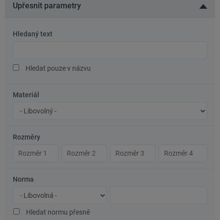
Upřesnit parametry
Hledaný text
Hledaný
text
Hledat pouze v názvu
Materiál
Značka
oceli/materiál
Rozměry
Rozměr
Rozměr
Rozměr
Rozměr
1
2
3
4
Norma
Typ
Číslo
normy
normy
Hledat normu přesně