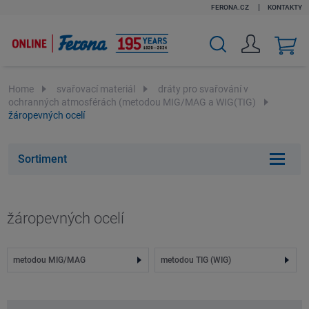
FERONA.CZ
KONTAKTY
v
k
Home
svařovací materiál
dráty pro svařování v
ochranných atmosférách (metodou MIG/MAG a WIG(TIG)
žáropevných ocelí
Sortiment
žáropevných ocelí
metodou MIG/MAG
metodou TIG (WIG)