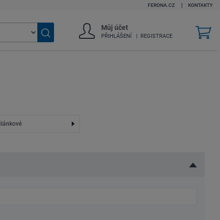
FERONA.CZ
KONTAKTY
Můj účet
v
PŘIHLÁŠENÍ
REGISTRACE
k
Vyhledat
zboží
článkové