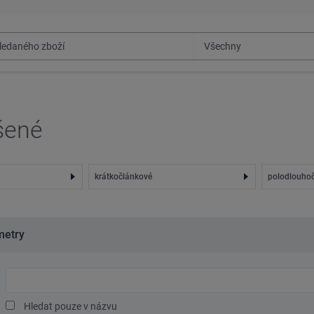
šené
krátkočlánkové
polodlouho
metry
Hledaný
text
Hledat pouze v názvu