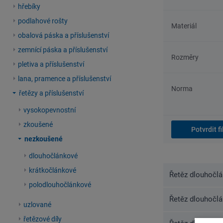
hřebíky
podlahové rošty
Materiál
obalová páska a příslušenství
zemnící páska a příslušenství
Rozměry
pletiva a příslušenství
lana, pramence a příslušenství
Norma
řetězy a příslušenství
vysokopevnostní
zkoušené
nezkoušené
dlouhočlánkové
krátkočlánkové
Řetěz dlouhočlá
polodlouhočlánkové
Řetěz dlouhočlá
uzlované
řetězové díly