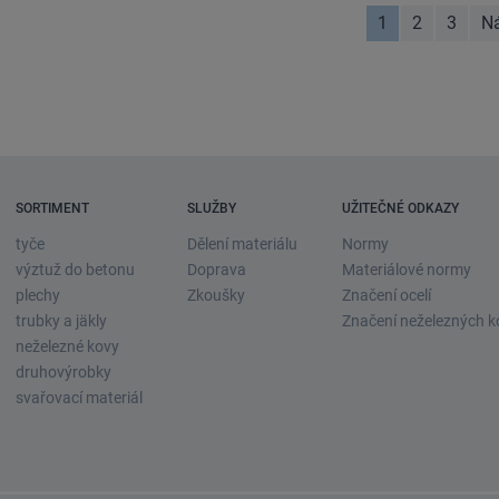
1
2
3
Ná
SORTIMENT
SLUŽBY
UŽITEČNÉ ODKAZY
tyče
Dělení materiálu
Normy
výztuž do betonu
Doprava
Materiálové normy
plechy
Zkoušky
Značení ocelí
trubky a jäkly
Značení neželezných k
neželezné kovy
druhovýrobky
svařovací materiál