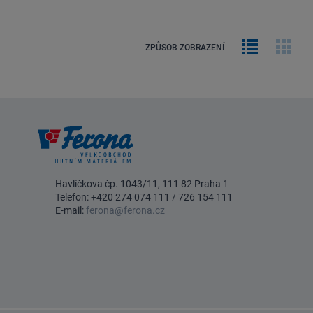
Řádkový
Obrá
ZPŮSOB ZOBRAZENÍ
výpis
galer
Havlíčkova čp. 1043/11, 111 82 Praha 1
Telefon:
+420 274 074 111
/
726 154 111
E-mail:
ferona@ferona.cz