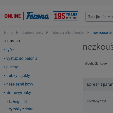
Home
druhovýrobky
řetězy a příslušenství
nezkoušené
SORTIMENT
nezkou
tyče
výztuž do betonu
dlouhočlánkové
plechy
trubky a jäkly
neželezné kovy
Upřesnit para
druhovýrobky
Hledaný text
tažený drát
výrobky z drátu