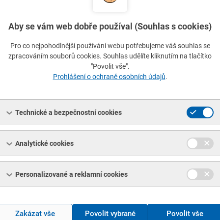
nkový nezkoušený plochý (lesklý), DIN 5685-1
//
rozměr 4x32
nkový nezkoušený plochý (lesklý), DIN 5685-1
//
rozměr 5x35
Aby se vám web dobře používal (Souhlas s cookies)
Pro co nejpohodlnější používání webu potřebujeme váš souhlas se
nkový nezkoušený plochý (lesklý), ČSN 02 3272.01
//
rozměr 6x34
zpracováním souborů cookies. Souhlas udělíte kliknutím na tlačítko
"Povolit vše".
nkový nezkoušený plochý (lesklý), DIN 5685-1
//
rozměr 6x42
Prohlášení o ochraně osobních údajů
.
nkový nezkoušený plochý (lesklý), DIN 5685-1
//
rozměr 8x52
Technické a bezpečnostní cookies
nkový nezkoušený plochý (lesklý), ČSN 02 3272.01
//
rozměr 10x
Analytické cookies
nkový nezkoušený plochý (pozinkovaný), DIN 5685-1
//
rozměr 3x
nkový nezkoušený plochý (pozinkovaný-na cívce), DIN 5685-1
//
ro
Personalizované a reklamní cookies
nkový nezkoušený plochý (pozinkovaný), DIN 5685-1
//
rozměr 3,
Zakázat vše
Povolit vybrané
Povolit vše
nkový nezkoušený plochý (pozinkovaný-na cívce), DIN 5685-1
//
ro