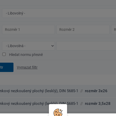
Značka
oceli/materiál
Rozměr
Rozměr
Ro
1
2
3
Typ
Číslo
normy
normy
Hledat normu přesně
Vymazat filtr
nkový nezkoušený plochý (lesklý), DIN 5685-1
//
rozměr 3x26
nkový nezkoušený plochý (lesklý), DIN 5685-1
//
rozměr 3,5x28