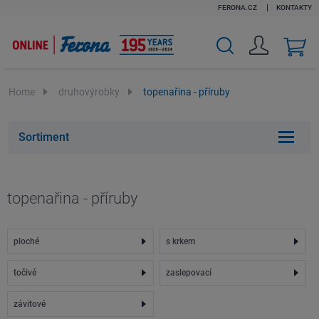
FERONA.CZ
KONTAKTY
v
k
Home
druhovýrobky
topenařina - příruby
Sortiment
topenařina - příruby
ploché
s krkem
točivé
zaslepovací
závitové