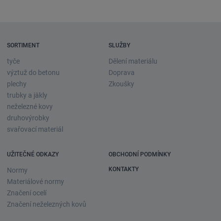
výpis
galerie
SORTIMENT
SLUŽBY
tyče
Dělení materiálu
výztuž do betonu
Doprava
plechy
Zkoušky
trubky a jäkly
neželezné kovy
druhovýrobky
svařovací materiál
UŽITEČNÉ ODKAZY
OBCHODNÍ PODMÍNKY
KONTAKTY
Normy
Materiálové normy
Značení ocelí
Značení neželezných kovů