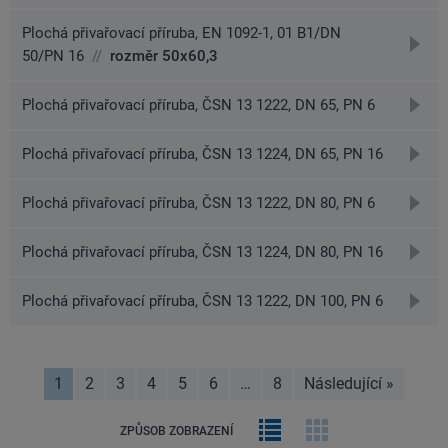
na
detai
Plochá přivařovací příruba, EN 1092-1, 01 B1/DN
přejít
50/PN 16
//
rozměr 50x60,3
na
detai
přejít
Plochá přivařovací příruba, ČSN 13 1222, DN 65, PN 6
na
detai
přejít
Plochá přivařovací příruba, ČSN 13 1224, DN 65, PN 16
na
detai
přejít
Plochá přivařovací příruba, ČSN 13 1222, DN 80, PN 6
na
detai
přejít
Plochá přivařovací příruba, ČSN 13 1224, DN 80, PN 16
na
detai
přejít
Plochá přivařovací příruba, ČSN 13 1222, DN 100, PN 6
na
detai
1
2
3
4
5
6
…
8
Následující
»
stránk
Řádkový
Obrázková
ZPŮSOB ZOBRAZENÍ