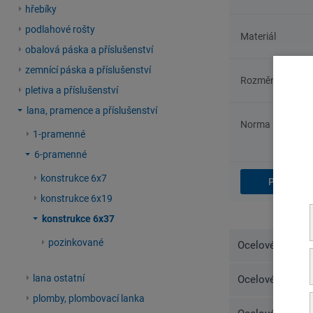
hřebíky
podlahové rošty
Materiál
obalová páska a příslušenství
zemnící páska a příslušenství
Rozměry
pletiva a příslušenství
lana, pramence a příslušenství
Norma
1-pramenné
6-pramenné
konstrukce 6x7
konstrukce 6x19
konstrukce 6x37
pozinkované
Ocelové lano, E
lana ostatní
Ocelové lano, E
plomby, plombovací lanka