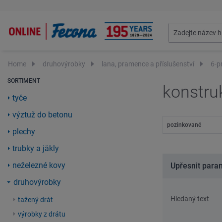
Home
druhovýrobky
lana, pramence a příslušenství
6-p
SORTIMENT
konstru
tyče
výztuž do betonu
pozinkované
plechy
trubky a jäkly
neželezné kovy
Upřesnit para
druhovýrobky
Hledaný text
tažený drát
výrobky z drátu