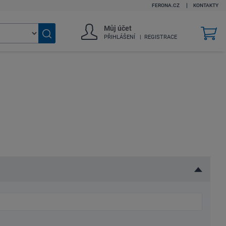
FERONA.CZ
KONTAKTY
Můj účet
v
PŘIHLÁŠENÍ
REGISTRACE
k
Vyhledat
zboží