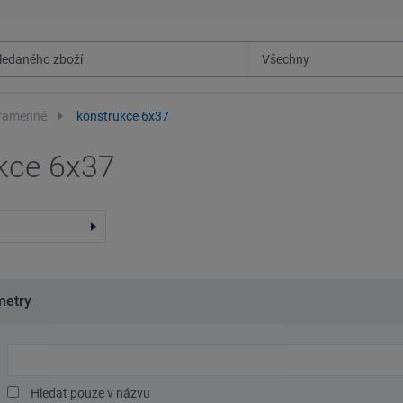
ramenné
konstrukce 6x37
kce 6x37
metry
Hledaný
text
Hledat pouze v názvu