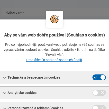
Značka
oceli/materiál
Rozměr
Rozměr
Ro
1
2
3
Aby se vám web dobře používal (Souhlas s cookies)
Typ
Číslo
Pro co nejpohodlnější používání webu potřebujeme váš souhlas se
normy
normy
zpracováním souborů cookies. Souhlas udělíte kliknutím na tlačítko
Hledat normu přesně
"Povolit vše".
Prohlášení o ochraně osobních údajů
.
Vymazat filtr
Technické a bezpečnostní cookies
N 12385-4, pozinkované, protisměrné, pravé, pevnost 1770 MPa, ko
Analytické cookies
N 12385-4, pozinkované, protisměrné, pravé, pevnost 1770 MPa, ko
Personalizované a reklamní cookies