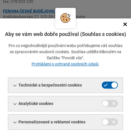
fax: 378 025 230
FERONA ČESKÉ BUDĚJOVICE
Kněžskodvorská 27, 370 39 České Budějovice
tel.: 388 605 111
fax: 388 605 133
Aby se vám web dobře používal (Souhlas s cookies)
FERONA BRNO
Vídeňská 89, 656 72 Brno
Pro co nejpohodlnější používání webu potřebujeme váš souhlas
tel.: 543 166 311
se zpracováním souborů cookies. Souhlas udělíte kliknutím na
tlačítko "Povolit vše".
FERONA OLOMOUC
Prohlášení o ochraně osobních údajů
.
ČSA 730, 783 53 Velká Bystřice
tel.: 585 176 111
Technické a bezpečnostní cookies
FERONA OSTRAVA
Plzeňská 18, 709 65 Ostrava
tel.: 596 696 611
Analytické cookies
Odeslání zprávy
Personalizované a reklamní cookies