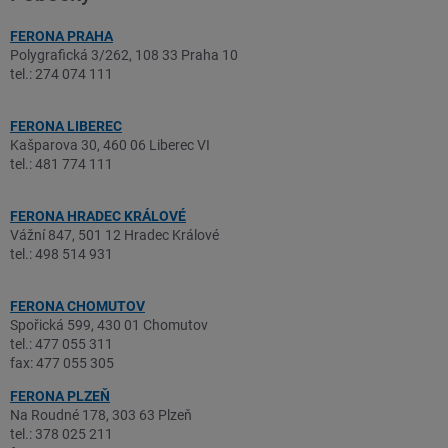
FERONA PRAHA
Polygrafická 3/262, 108 33 Praha 10
tel.: 274 074 111
FERONA LIBEREC
Kašparova 30, 460 06 Liberec VI
tel.: 481 774 111
FERONA HRADEC KRÁLOVÉ
Vážní 847, 501 12 Hradec Králové
tel.: 498 514 931
FERONA CHOMUTOV
Spořická 599, 430 01 Chomutov
tel.: 477 055 311
fax: 477 055 305
FERONA PLZEŇ
Na Roudné 178, 303 63 Plzeň
tel.: 378 025 211