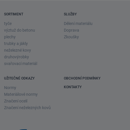
SORTIMENT
SLUŽBY
tyče
Dělení materiálu
výztuž do betonu
Doprava
plechy
Zkoušky
trubky a jäkly
neželezné kovy
druhovýrobky
svařovací materiál
UŽITEČNÉ ODKAZY
OBCHODNÍ PODMÍNKY
KONTAKTY
Normy
Materiálové normy
Značení ocelí
Značení neželezných kovů