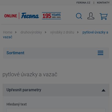
FERONA.CZ
KONTAKTY
v
k
Home
druhovýrobky
výrobky z drátu
pytlové úvazky a
vazač
Sortiment
pytlové úvazky a vazač
Upřesnit parametry
Hledaný text
Hledaný