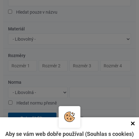
text
Hledat pouze v názvu
Materiál
Značka
oceli/materiál
Rozměry
Rozměr
Rozměr
Rozměr
Rozměr
1
2
3
4
Norma
Typ
Číslo
normy
normy
Hledat normu přesně
Vymazat filtr
Aby se vám web dobře používal (Souhlas s cookies)