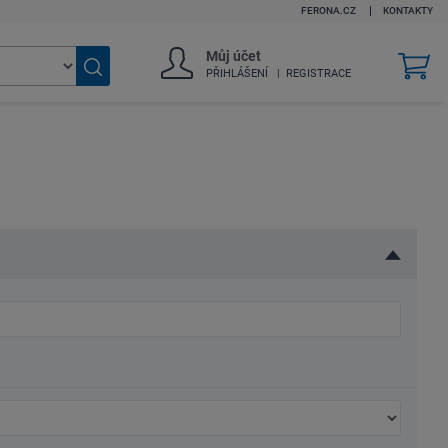
FERONA.CZ
KONTAKTY
Můj účet
v
PŘIHLÁŠENÍ
REGISTRACE
k
Vyhledat
zboží