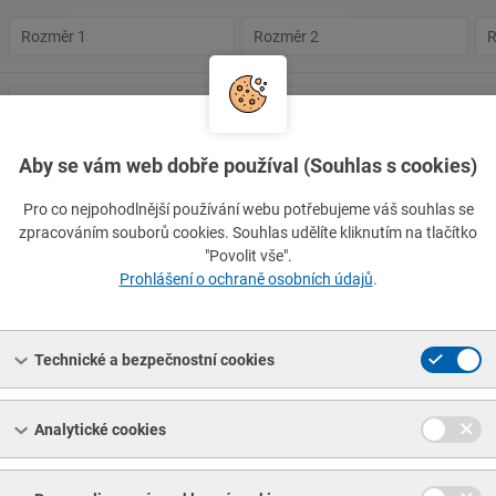
Rozměr
Rozměr
Ro
1
2
3
Typ
Číslo
normy
normy
Hledat normu přesně
Aby se vám web dobře používal (Souhlas s cookies)
Vymazat filtr
Pro co nejpohodlnější používání webu potřebujeme váš souhlas se
zpracováním souborů cookies. Souhlas udělíte kliknutím na tlačítko
"Povolit vše".
Prohlášení o ochraně osobních údajů
.
 ČSN 02 3248.40
//
rozměr 35
 ČSN 02 3248.40
//
rozměr 45
Technické a bezpečnostní cookies
 ČSN 02 3248.40
//
rozměr 56
Analytické cookies
 ČSN 02 3248.40
//
rozměr 91