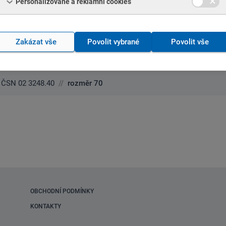
Personalizované a reklamní cookies
 ČSN 02 3248.40
//
rozměr 110
 ČSN 02 3248.40
//
rozměr 147
Zakázat vše
Povolit vybrané
Povolit vše
 ČSN 02 3248.40
//
rozměr 63
 ČSN 02 3248.40
//
rozměr 70
OBCHODNÍ PODMÍNKY
KONTAKTY