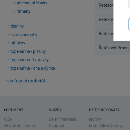
přechodní články
Řetězový třmen,
třmeny
Řetězový třmen,
tkaniny
Řetězový třmen,
svařované sítě
tahokov
Řetězový třmen,
topenařina - příruby
topenařina - tvarovky
topenařina - dna a dýnka
svařovací materiál
SORTIMENT
SLUŽBY
UŽITEČNÉ ODKAZY
tyče
Dělení materiálu
Normy
výztuž do betonu
Doprava
Materiálové normy