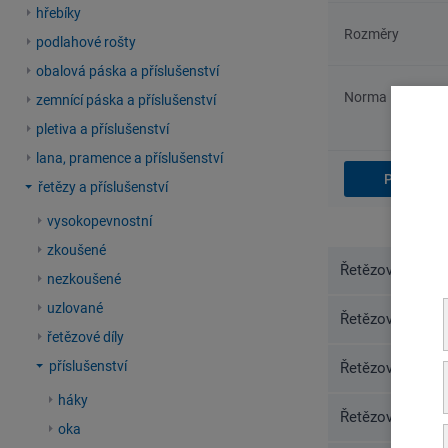
hřebíky
Rozměry
podlahové rošty
obalová páska a příslušenství
Norma
zemnící páska a příslušenství
pletiva a příslušenství
lana, pramence a příslušenství
řetězy a příslušenství
vysokopevnostní
zkoušené
Řetězový třmen,
nezkoušené
uzlované
Řetězový třmen,
řetězové díly
příslušenství
Řetězový třmen,
háky
Řetězový třmen,
oka