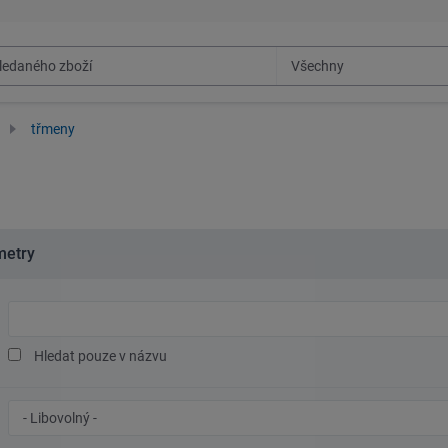
třmeny
metry
Hledaný
text
Hledat pouze v názvu
Značka
oceli/materiál