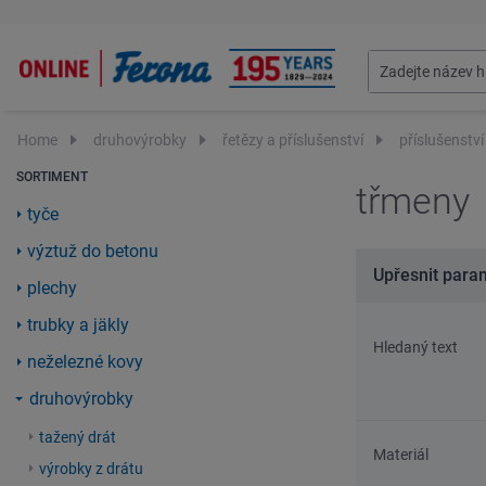
Home
druhovýrobky
řetězy a příslušenství
příslušenství
SORTIMENT
třmeny
tyče
výztuž do betonu
Upřesnit para
plechy
trubky a jäkly
Hledaný text
neželezné kovy
druhovýrobky
tažený drát
Materiál
výrobky z drátu