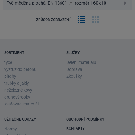
detai
přejít
Tyč měděná plochá, EN 13601
//
rozměr 160x10
na
detai
Řádkový
Obrázková
ZPŮSOB ZOBRAZENÍ
výpis
galerie
SORTIMENT
SLUŽBY
tyče
Dělení materiálu
výztuž do betonu
Doprava
plechy
Zkoušky
trubky a jäkly
neželezné kovy
druhovýrobky
svařovací materiál
UŽITEČNÉ ODKAZY
OBCHODNÍ PODMÍNKY
KONTAKTY
Normy