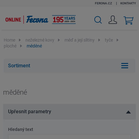
FERONA.CZ
KONTAKTY
v
k
Home
neželezné kovy
měď a její slitiny
tyče
ploché
měděné
Sortiment
měděné
Upřesnit parametry
Hledaný text
Hledaný