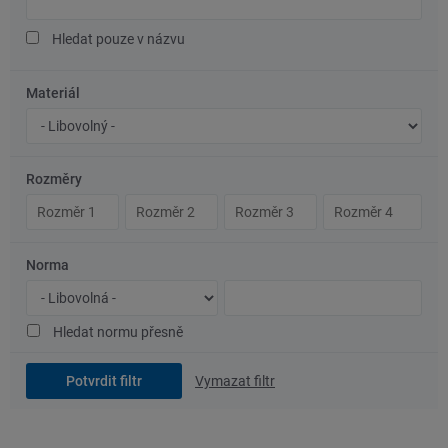
text
Hledat pouze v názvu
Materiál
Značka
oceli/materiál
Rozměry
Rozměr
Rozměr
Rozměr
Rozměr
1
2
3
4
Norma
Typ
Číslo
normy
normy
Hledat normu přesně
Vymazat filtr