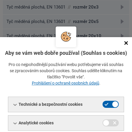
přejít
Tyč měděná plochá, EN 13601
//
rozměr 20x3
na
detai
přejít
Tyč měděná plochá, EN 13601
//
rozměr 20x5
na
detai
přejít
Tyč měděná plochá, EN 13601
//
rozměr 20x10
na
detai
přejít
Tyč měděná plochá tažená, EN 13601
//
rozměr 25x3
Aby se vám web dobře používal (Souhlas s cookies)
na
detai
přejít
Pro co nejpohodlnější používání webu potřebujeme váš souhlas
Tyč měděná plochá, EN 13601
//
rozměr 25x5
se zpracováním souborů cookies. Souhlas udělíte kliknutím na
na
tlačítko "Povolit vše".
detai
přejít
Tyč měděná plochá, EN 13601
//
rozměr 25x10
Prohlášení o ochraně osobních údajů
.
na
detai
přejít
Tyč měděná plochá, EN 13601
//
rozměr 30x5
na
Technické a bezpečnostní cookies
detai
přejít
Tyč měděná plochá, EN 13601
//
rozměr 30x10
na
detai
přejít
Tyč měděná plochá, EN 13601
//
rozměr 40x5
Analytické cookies
na