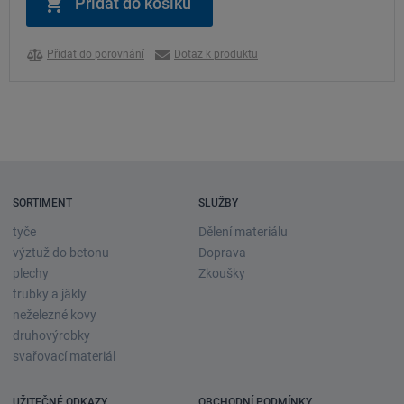
Přidat do porovnání
Dotaz k produktu
SORTIMENT
SLUŽBY
tyče
Dělení materiálu
výztuž do betonu
Doprava
plechy
Zkoušky
trubky a jäkly
neželezné kovy
druhovýrobky
svařovací materiál
UŽITEČNÉ ODKAZY
OBCHODNÍ PODMÍNKY