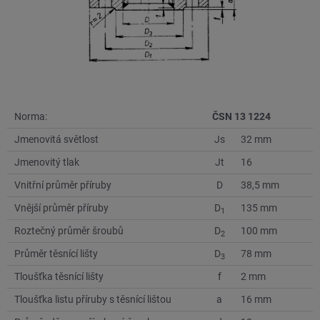
Norma:
ČSN 13 1224
Jmenovitá světlost
Js
32 mm
Jmenovitý tlak
Jt
16
Vnitřní průměr příruby
D
38,5 mm
Vnější průměr příruby
D
135 mm
1
Roztečný průměr šroubů
D
100 mm
2
Průměr těsnící lišty
D
78 mm
3
Tloušťka těsnící lišty
f
2 mm
Tloušťka listu příruby s těsnící lištou
a
16 mm