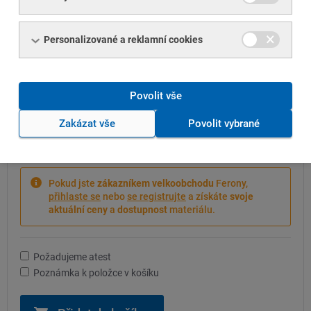
Množství:
Personalizované a reklamní cookies
ks
přepočítat cenu
Povolit vše
Zakázat vše
Povolit vybrané
Cena bez DPH
-- Kč
/ ks
Pokud jste
zákazníkem velkoobchodu
Ferony,
přihlaste se
nebo
se registrujte
a získáte
svoje
aktuální ceny
a
dostupnost
materiálu.
Požadujeme atest
Poznámka k položce v košíku