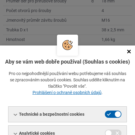
Průměr děr pro přírubové šrouby
d
18 mm
Počet otvorů pro šrouby
4
Jmenovitý průměr závitu šroubů
M16
Trubka D x t
38 x 2,5 mm
Hmotnost
1,66 kg
Aby se vám web dobře používal (Souhlas s cookies)
Číslo položky
I009132-SKLADN1
Pro co nejpohodlnější používání webu potřebujeme váš souhlas
se zpracováním souborů cookies. Souhlas udělíte kliknutím na
Značka oceli / materiál
tlačítko "Povolit vše".
S235JR (1.0038) dle EN 10025-2
Prohlášení o ochraně osobních údajů
.
Obdobná: 11 375
TDP
Technické a bezpečnostní cookies
ČSN EN 10025-2
Minimální množství
1 ks
Analytické cookies