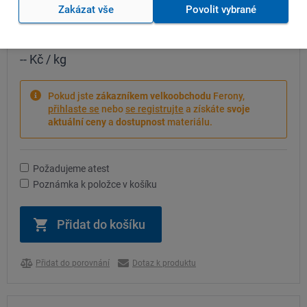
Zakázat vše
Povolit vybrané
Cena bez DPH
-- Kč
/ ks
-- Kč
/ kg
Pokud jste
zákazníkem velkoobchodu
Ferony,
přihlaste se
nebo
se registrujte
a získáte
svoje
aktuální ceny
a
dostupnost
materiálu.
Požadujeme atest
Poznámka k položce v košíku
Přidat do porovnání
Dotaz k produktu