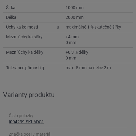
Šířka
1000 mm
Délka
2000 mm
Úchylka kolmosti
u
maximálně 1 % skutečné šířky
Mezní úchylka šířky
+4 mm
0 mm
Mezní úchylka délky
+0,3 % délky
0 mm
Tolerance přímosti q
max. 5 mm na délce 2 m
Varianty produktu
Číslo položky
I004239-SKLADC1
Značka oceli / materiál