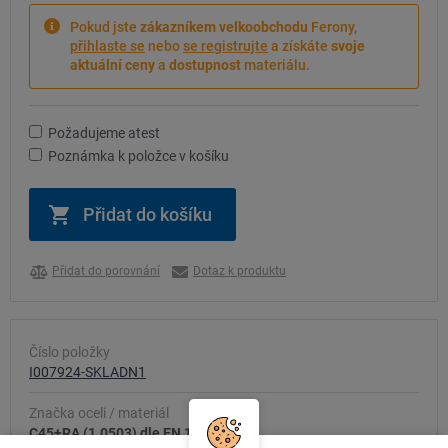
Pokud jste
zákazníkem velkoobchodu
Ferony,
přihlaste se
nebo
se registrujte
a získáte
svoje
aktuální ceny
a
dostupnost
materiálu.
Požadujeme atest
Poznámka k položce v košíku
Přidat do porovnání
Dotaz k produktu
Číslo položky
I007924-SKLADN1
Značka oceli / materiál
C45+RA (1.0503) dle EN 10083-2