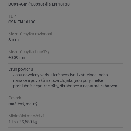
DC01-A-m (1.0330) dle EN 10130
TDP
ČSN EN 10130
Mezní úchylka rovinnosti
8 mm
Mezní úchylka tloušťky
±0,09 mm
Druh povrchu
Jsou dovoleny vady, které neovlivní tvařitelnost nebo
nanášení povlaků na povrch, jako jsou póry, mělké
prohlubně, nepatrné rýhy, škrábance a nepatrné zabarvení.
Povrch
maštěný, matný
Minimální množství
1 ks
/
23,550 kg