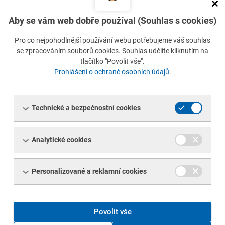
TDP
Aby se vám web dobře používal (Souhlas s cookies)
ČSN EN ISO 683-1
Pro co nejpohodlnější používání webu potřebujeme váš souhlas
Mezní úchylka tloušťky
se zpracováním souborů cookies. Souhlas udělíte kliknutím na
±0,10 mm
tlačítko "Povolit vše".
Prohlášení o ochraně osobních údajů
.
Mezní úchylka rovinnosti
10 mm
Tepelné zpracování
Technické a bezpečnostní cookies
rekrystaličně žíháno
Minimální množství
Analytické cookies
1 ks
/
24 kg
Množství:
Personalizované a reklamní cookies
ks
kg
Povolit vše
přepočítat cenu