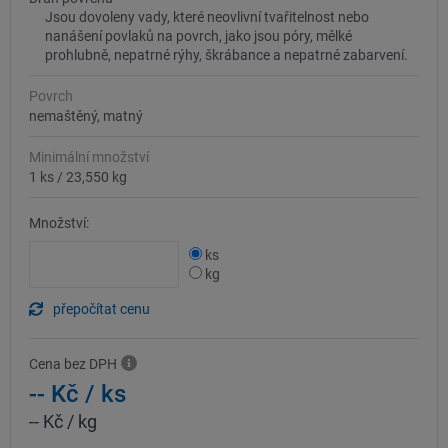
Jsou dovoleny vady, které neovlivní tvařitelnost nebo
nanášení povlaků na povrch, jako jsou póry, mělké
prohlubně, nepatrné rýhy, škrábance a nepatrné zabarvení.
Povrch
nemaštěný, matný
Minimální množství
1 ks
/
23,550 kg
Množství:
ks
kg
přepočítat cenu
Cena bez DPH
-- Kč
/ ks
-- Kč
/ kg