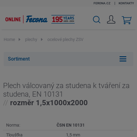
FERONA.CZ
KONTAKTY
v
k
Home
plechy
ocelové plechy ZSV
Sortiment
Plech válcovaný za studena k tváření za
studena, EN 10131
//
rozměr 1,5x1000x2000
Norma:
ČSN EN 10131
Tloušťka
1,5 mm