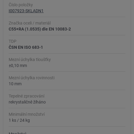
Číslo položky
I007923-SKLADN1
Značka oceli / materiál
C55+RA (1.0535) dle EN 10083-2
TDP
ČSN EN ISO 683-1
Mezní úchylka tloušťky
±0,10 mm
Mezní úchylka rovinnosti
10 mm
Tepelné zpracování
rekrystaličně žíháno
Minimální množství
1 ks
/
24 kg