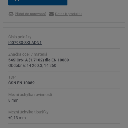
Přidat do porovnání
Dotaz k produktu
Číslo položky
I007930-SKLADN1
Značka oceli / materiál
54SiCr6+A (1.7102) dle EN 10089
Obdobná: 14 260.3, 14 260
TDP
ČSN EN 10089
Mezní úchylka rovinnosti
8 mm
Mezní úchylka tloušťky
±0,13 mm