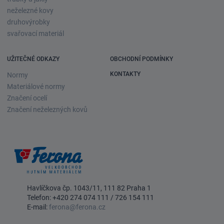
neželezné kovy
druhovýrobky
svařovací materiál
UŽITEČNÉ ODKAZY
OBCHODNÍ PODMÍNKY
KONTAKTY
Normy
Materiálové normy
Značení ocelí
Značení neželezných kovů
Havlíčkova čp. 1043/11, 111 82 Praha 1
Telefon:
+420 274 074 111
/
726 154 111
E-mail:
ferona@ferona.cz