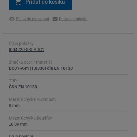
Přidat do porovnání
Dotaz k produktu
Číslo položky
I004220-SKLADC1
Značka oceli / materiál
DC01-A-m (1.0330) dle EN 10130
TDP
ČSN EN 10130
Mezní úchylka rovinnosti
8 mm
Mezní úchylka tloušťky
±0,09 mm
Druh povrchu