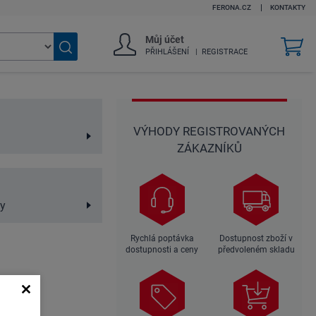
FERONA.CZ
KONTAKTY
Můj účet
v
PŘIHLÁŠENÍ
REGISTRACE
k
Vyhledat
zboží
VÝHODY REGISTROVANÝCH
ZÁKAZNÍKŮ
y
Rychlá poptávka
Dostupnost zboží v
dostupnosti a ceny
předvoleném skladu