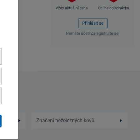
Vždy aktuální cena
Online objednávka
Přihlásit se
Nemáte účet?
Zaregistrujte se!
Značení neželezných kovů