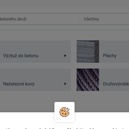
Výztuž do betonu
Plechy
Neželezné kovy
Druhovýrobk