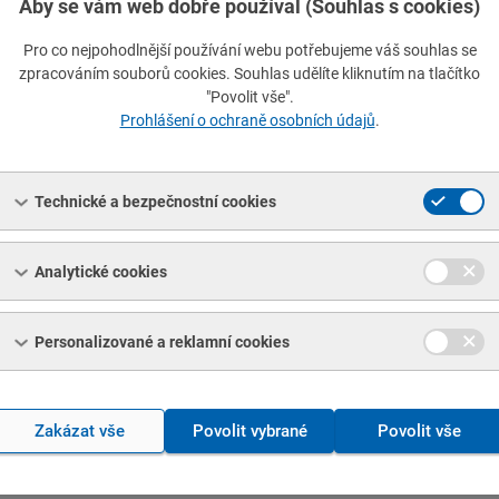
Aby se vám web dobře používal (Souhlas s cookies)
Pro co nejpohodlnější používání webu potřebujeme váš souhlas se
zpracováním souborů cookies. Souhlas udělíte kliknutím na tlačítko
"Povolit vše".
Prohlášení o ochraně osobních údajů
.
rona, a.s.
aktujte nás s Vaší poptávkou na
ferona@ferona.cz
.
Technické a bezpečnostní cookies
Analytické cookies
Užitečné odkazy
Personalizované a reklamní cookies
 normy
Značení ocelí
Zakázat vše
Povolit vybrané
Povolit vše