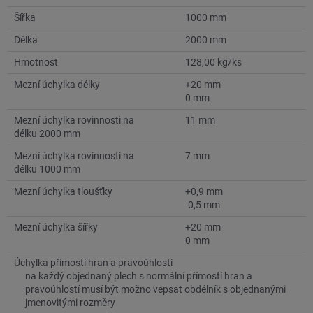
Šířka
1000 mm
Délka
2000 mm
Hmotnost
128,00 kg/ks
Mezní úchylka délky
+20 mm
0 mm
Mezní úchylka rovinnosti na
11 mm
délku 2000 mm
Mezní úchylka rovinnosti na
7 mm
délku 1000 mm
Mezní úchylka tloušťky
+0,9 mm
-0,5 mm
Mezní úchylka šířky
+20 mm
0 mm
Úchylka přímosti hran a pravoúhlosti
na každý objednaný plech s normální přímostí hran a
pravoúhlostí musí být možno vepsat obdélník s objednanými
jmenovitými rozměry