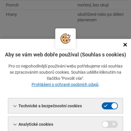
Povrch
mořený, bez okují
Hrany
obstřižené nebo po dělení
plamenem
Číslo položky
I007906-SKLADN1
Aby se vám web dobře používal (Souhlas s cookies)
Značka oceli / materiál
Pro co nejpohodlnější používání webu potřebujeme váš souhlas
1.4301+1D (X5CrNi18-10) dle EN 10088-2
se zpracováním souborů cookies. Souhlas udělíte kliknutím na
Obdobná: 17 240
tlačítko "Povolit vše".
Prohlášení o ochraně osobních údajů
.
TDP
ČSN EN 10088-2
Minimální množství
Technické a bezpečnostní cookies
1 ks
/
128 kg
Analytické cookies
Množství: