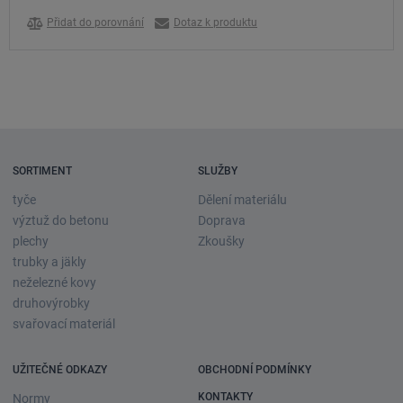
Přidat do porovnání
Dotaz k produktu
SORTIMENT
SLUŽBY
tyče
Dělení materiálu
výztuž do betonu
Doprava
plechy
Zkoušky
trubky a jäkly
neželezné kovy
druhovýrobky
svařovací materiál
UŽITEČNÉ ODKAZY
OBCHODNÍ PODMÍNKY
KONTAKTY
Normy