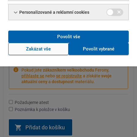
ks
kg
Personalizované a reklamní cookies
přepočítat cenu
Cena bez DPH
Povolit vše
-- Kč
/ ks
Zakázat vše
Povolit vybrané
-- Kč
/ kg
Pokud jste
zákazníkem velkoobchodu
Ferony,
přihlaste se
nebo
se registrujte
a získáte
svoje
aktuální ceny
a
dostupnost
materiálu.
Požadujeme atest
Poznámka k položce v košíku