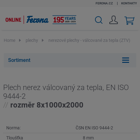
FERONA.CZ
KONTAKTY
v
k
Home
plechy
nerezové plechy - válcované za tepla (ZTV)
Sortiment
Plech nerez válcovaný za tepla, EN ISO
9444-2
//
rozměr 8x1000x2000
Norma:
ČSN EN ISO 9444-2
Tloušťka
8 mm