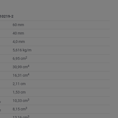
10219-2
60 mm
40 mm
4,0 mm
5,616 kg/m
2
6,95 cm
4
30,99 cm
4
16,31 cm
2,11 cm
1,53 cm
3
10,33 cm
y
3
8,15 cm
z
3
13,16 cm