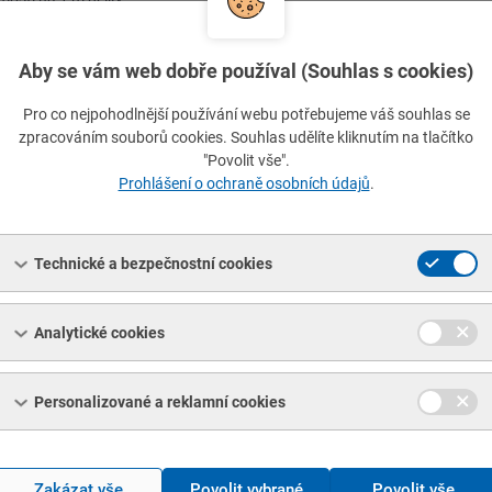
Aby se vám web dobře používal (Souhlas s cookies)
Pro co nejpohodlnější používání webu potřebujeme váš souhlas se
zpracováním souborů cookies. Souhlas udělíte kliknutím na tlačítko
"Povolit vše".
Prohlášení o ochraně osobních údajů
.
Technické a bezpečnostní cookies
duktu
Analytické cookies
I006799-S
materiál
S235JRH (1
Personalizované a reklamní cookies
Obdobná: 
ČSN EN 10
Zakázat vše
Povolit vybrané
Povolit vše