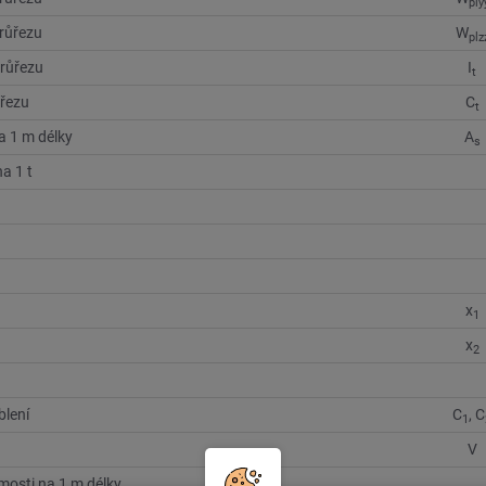
ply
průřezu
W
plz
růřezu
I
t
ůřezu
C
t
a 1 m délky
A
s
a 1 t
x
1
x
2
blení
C
, C
1
V
mosti na 1 m délky