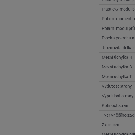
Plastický modul 
Polární moment p
Polární modul pr
Plocha povrchu n
Jmenovitá délka n
Mezní úchylka H
Mezní úchylka B
Mezní úchylka T
Vydutost strany
Vypuklost strany
Kolmost stran
Tvar vnějšího zao
Zkroucení
Mezní úchylka pří