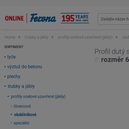
Home
trubky a jäkly
profily ocelové uzavřené (jäkly)
obd
SORTIMENT
Profil dutý
tyče
//
rozměr 
výztuž do betonu
plechy
trubky a jäkly
profily ocelové uzavřené (jäkly)
čtvercové
obdélníkové
speciální