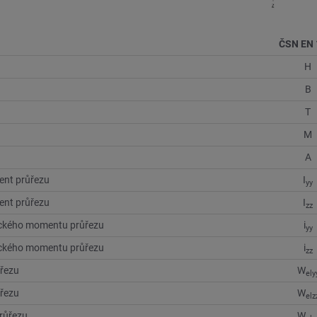
ČSN EN 
H
B
T
M
A
ent průřezu
I
yy
ent průřezu
I
zz
ického momentu průřezu
i
yy
ického momentu průřezu
i
zz
řezu
W
ely
řezu
W
elz
průřezu
W