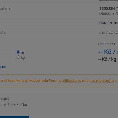
materiál
S355J2H (1
Obdobná: 
ČSN EN 10
ství
6 m
/
32,72
Cena bez D
-- Kč
/
m
kg
-- Kč
/ kg
cenu
te
zákazníkem velkoobchodu
Ferony,
přihlaste se
nebo
se registrujte
a 
atest
položce v košíku