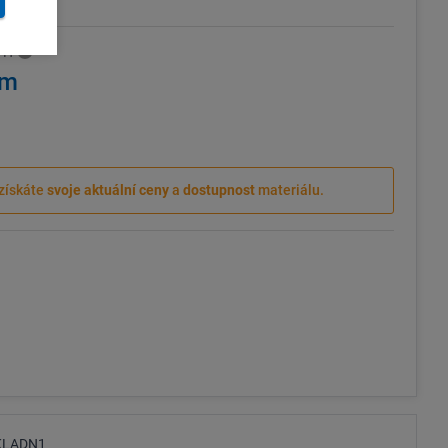
2 kg
PH
 m
získáte
svoje aktuální ceny
a
dostupnost
materiálu.
KLADN1