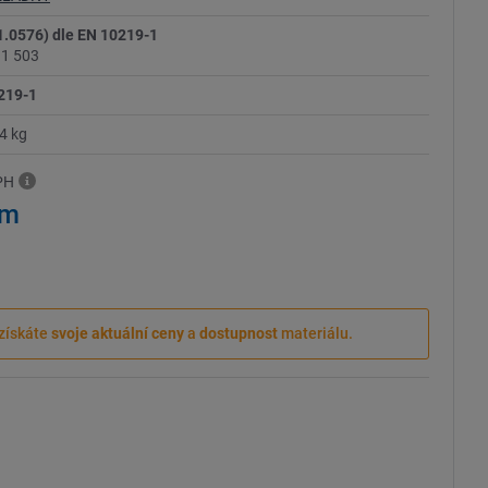
.0576) dle EN 10219-1
11 503
219-1
4 kg
PH
 m
získáte
svoje aktuální ceny
a
dostupnost
materiálu.