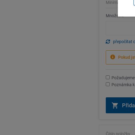
Minimální množ
Množství:
přepočítat 
Pokud js
Požadujeme 
Poznámka k 
Číslo položky