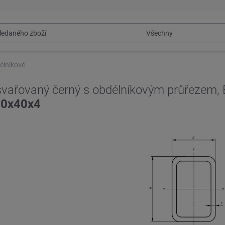
élníkové
 svařovaný černý s obdélníkovým průřezem,
60x40x4