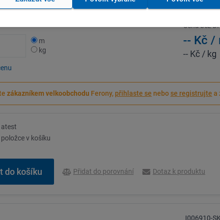
ství
6 m
/
32,69
Cena bez D
-- Kč
/
m
kg
-- Kč
/ kg
cenu
te
zákazníkem velkoobchodu
Ferony,
přihlaste se
nebo
se registrujte
a 
atest
položce v košíku
Přidat do porovnání
Dotaz k produktu
I006910-S