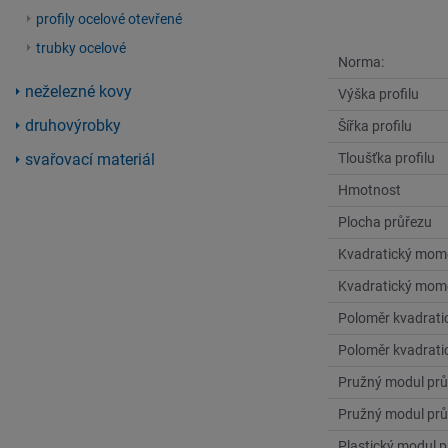
profily ocelové otevřené
trubky ocelové
Norma:
neželezné kovy
Výška profilu
druhovýrobky
Šířka profilu
svařovací materiál
Tloušťka profilu
Hmotnost
Plocha průřezu
Kvadratický mom
Kvadratický mom
Poloměr kvadrat
Poloměr kvadrat
Pružný modul prů
Pružný modul prů
Plastický modul 