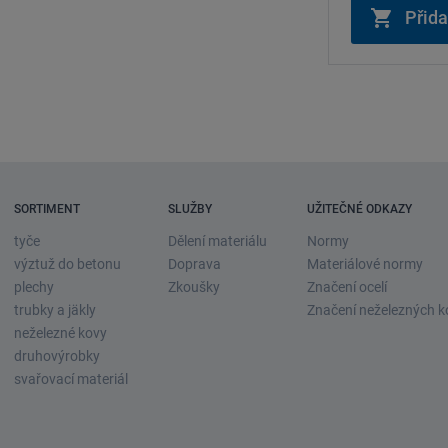
SORTIMENT
SLUŽBY
UŽITEČNÉ ODKAZY
tyče
Dělení materiálu
Normy
výztuž do betonu
Doprava
Materiálové normy
plechy
Zkoušky
Značení ocelí
trubky a jäkly
Značení neželezných k
neželezné kovy
druhovýrobky
svařovací materiál