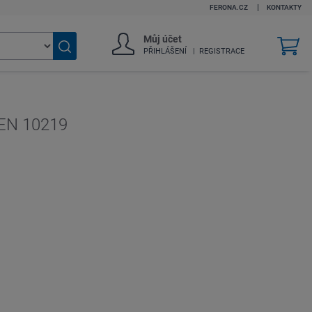
FERONA.CZ
KONTAKTY
Můj účet
v
PŘIHLÁŠENÍ
REGISTRACE
k
Vyhledat
zboží
 EN 10219