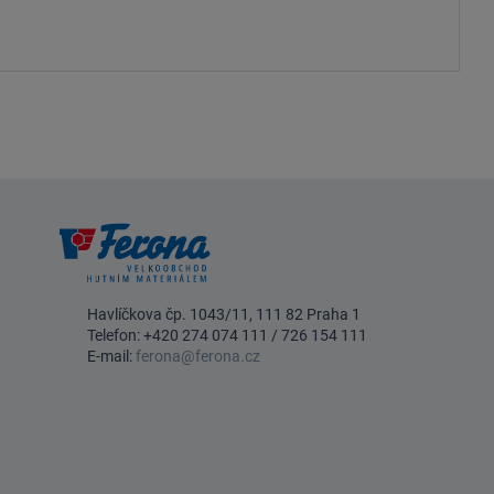
Havlíčkova čp. 1043/11, 111 82 Praha 1
Telefon:
+420 274 074 111
/
726 154 111
E-mail:
ferona@ferona.cz