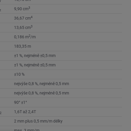
y
3
9,90 cm
z
4
36,67 cm
3
13,65 cm
2
0,186 m
/m
183,35 m
±1 %, nejméně ±0,5 mm
±1 %, nejméně ±0,5 mm
±10 %
nejvýše 0,8 %, nejméně 0,5 mm
nejvýše 0,8 %, nejméně 0,5 mm
90° ±1°
1,6T až 2,4T
2
2 mm plus 0,5 mm/m délky
max. 3 mm/m