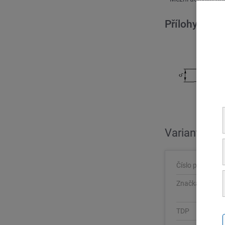
Přílohy
Varianty pro
Číslo položky
Značka oceli / 
TDP