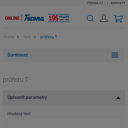
FERONA.CZ
KONTAKTY
v
k
Home
tyče
průřezu T
Sortiment
průřezu T
Upřesnit parametry
Hledaný text
Hledaný
text