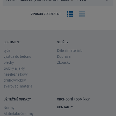
na
detai
Řádkový
Obrázková
ZPŮSOB ZOBRAZENÍ
výpis
galerie
SORTIMENT
SLUŽBY
tyče
Dělení materiálu
výztuž do betonu
Doprava
plechy
Zkoušky
trubky a jäkly
neželezné kovy
druhovýrobky
svařovací materiál
UŽITEČNÉ ODKAZY
OBCHODNÍ PODMÍNKY
KONTAKTY
Normy
Materiálové normy