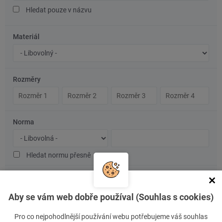
Hledat pouze v názvu
Materiál
Značka
oceli/materiál
Rozměry
Rozměr
Rozměr
Rozměr
Rozměr
1
2
3
4
Norma
Typ
Číslo
normy
normy
Hledat normu přesně
Vymazat filtr
Aby se vám web dobře používal (Souhlas s cookies)
Pro co nejpohodlnější používání webu potřebujeme váš souhlas