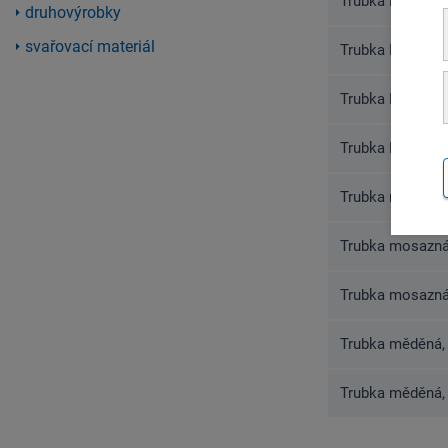
Trubka Frigotec
druhovýrobky
svařovací materiál
Trubka Frigotec
Trubka Frigotec
Trubka Frigote
Trubka mosazná
Trubka mosazná
Trubka mosazná
Trubka měděná,
Trubka měděná,