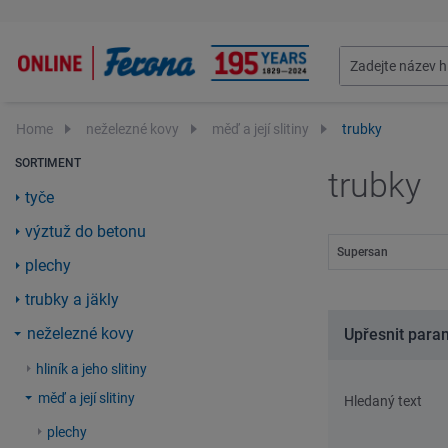
Home
neželezné kovy
měď a její slitiny
trubky
SORTIMENT
trubky
tyče
výztuž do betonu
Supersan
plechy
trubky a jäkly
neželezné kovy
Upřesnit para
hliník a jeho slitiny
měď a její slitiny
Hledaný text
plechy