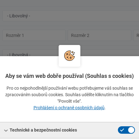
Značka
oceli/materiál
Rozměr
Rozměr
Ro
1
2
3
Typ
Číslo
normy
normy
Hledat normu přesně
Aby se vám web dobře používal (Souhlas s cookies)
Vymazat filtr
Pro co nejpohodlnější používání webu potřebujeme váš souhlas se
zpracováním souborů cookies. Souhlas udělíte kliknutím na tlačítko
"Povolit vše".
Prohlášení o ochraně osobních údajů
.
 SUPERSAN, EN 1057+A1
//
rozměr 35x1,5
, EN 12735-1
//
rozměr 22x1
Technické a bezpečnostní cookies