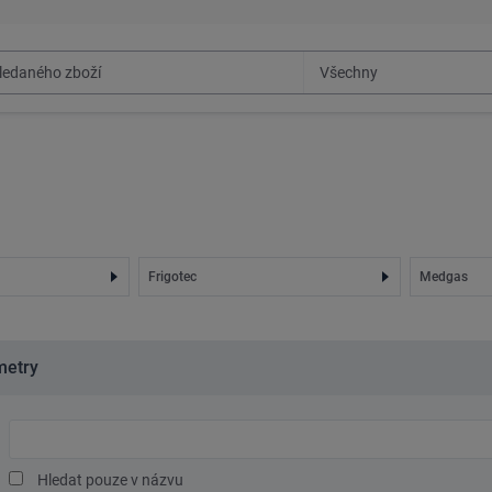
Frigotec
Medgas
metry
Hledaný
text
Hledat pouze v názvu