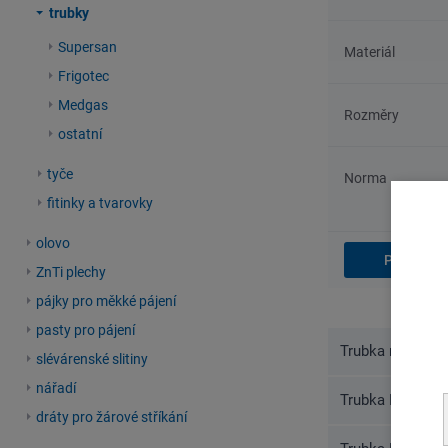
trubky
Supersan
Materiál
Frigotec
Medgas
Rozměry
ostatní
tyče
Norma
fitinky a tvarovky
olovo
ZnTi plechy
pájky pro měkké pájení
pasty pro pájení
Trubka měděná
slévárenské slitiny
nářadí
Trubka Frigotec
dráty pro žárové stříkání