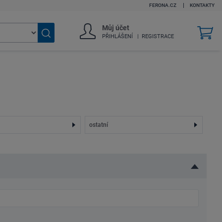
FERONA.CZ
KONTAKTY
Můj účet
v
PŘIHLÁŠENÍ
REGISTRACE
k
Vyhledat
zboží
ostatní