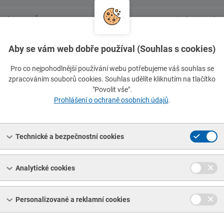
zinkovaný, ČSN EN 10218-2, potažený PVC, RAL 6005 (zelený), balen
zinkovaný, ČSN EN 10218-2, potažený PVC, RAL 6005 (zelený), balen
Aby se vám web dobře používal (Souhlas s cookies)
zinkovaný, ČSN EN 10218-2, potažený PVC, RAL 6005 (zelený), balen
Pro co nejpohodlnější používání webu potřebujeme váš souhlas se
zpracováním souborů cookies. Souhlas udělíte kliknutím na tlačítko
"Povolit vše".
zinkovaný, ČSN EN 10218-2, potažený PVC, RAL 6005 (zelený), balen
Prohlášení o ochraně osobních údajů
.
zinkovaný, ČSN EN 10218-2, potažený PVC, RAL 6005 (zelený), balen
Technické a bezpečnostní cookies
zinkovaný, ČSN EN 10218-2, potažený PVC, RAL 6005 (zelený), balen
nné, nezapletené - bez napínacího drátu, pozinkované, ČSN 15 3152
/
Analytické cookies
nné, nezapletené, potažené PVC zelené, ČSN 15 3152
//
rozměr 50x
Personalizované a reklamní cookies
nné, zapletené s napínacím drátem, pozinkované, ČSN 15 3153
//
ro