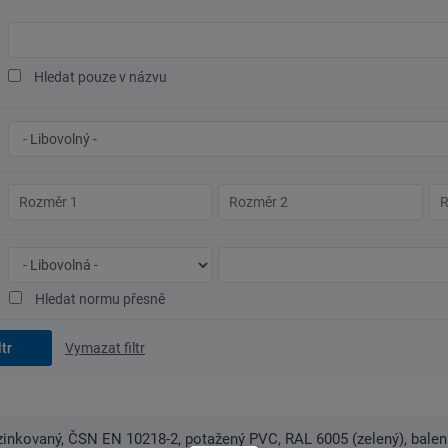
Hledaný
text
Hledat pouze v názvu
Značka
oceli/materiál
Rozměr
Rozměr
Ro
1
2
3
Typ
Číslo
normy
normy
Hledat normu přesně
Vymazat filtr
zinkovaný, ČSN EN 10218-2, potažený PVC, RAL 6005 (zelený), balen