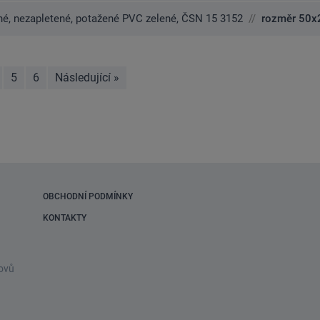
nné, nezapletené, potažené PVC zelené, ČSN 15 3152
//
rozměr 50x
5
6
Následující
»
stránka
OBCHODNÍ PODMÍNKY
KONTAKTY
ovů