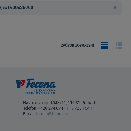
detail
přejít
2,5x1600x25000
na
detail
Řádkový
Obrá
ZPŮSOB ZOBRAZENÍ
výpis
galer
Havlíčkova čp. 1043/11, 111 82 Praha 1
Telefon:
+420 274 074 111
/
726 154 111
E-mail:
ferona@ferona.cz