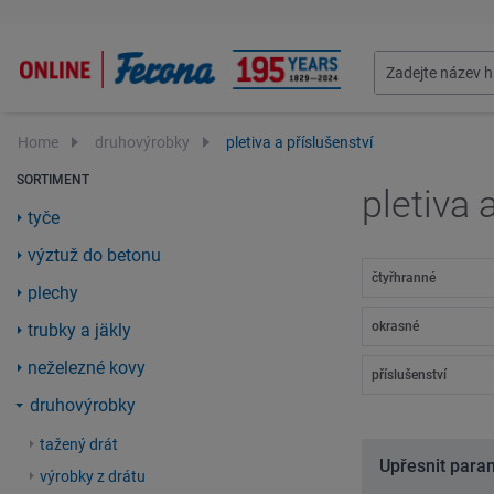
Home
druhovýrobky
pletiva a příslušenství
SORTIMENT
pletiva 
tyče
výztuž do betonu
čtyřhranné
plechy
okrasné
trubky a jäkly
neželezné kovy
příslušenství
druhovýrobky
tažený drát
Upřesnit para
výrobky z drátu