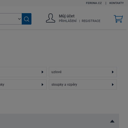
FERONA.CZ
KONTAKTY
Můj účet
v
PŘIHLÁŠENÍ
REGISTRACE
k
Vyhledat
zboží
uzlové
nky
sloupky a vzpěry