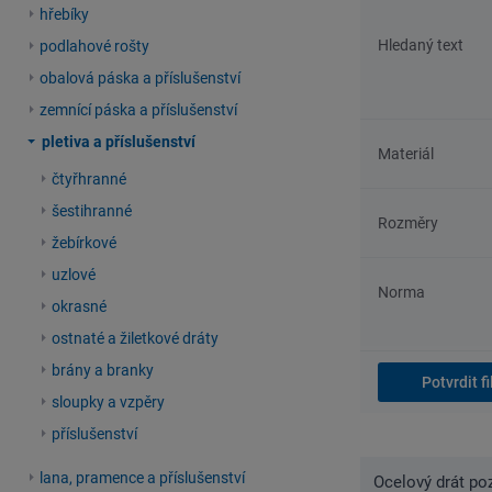
hřebíky
Hledaný text
podlahové rošty
obalová páska a příslušenství
zemnící páska a příslušenství
pletiva a příslušenství
Materiál
čtyřhranné
šestihranné
Rozměry
žebírkové
uzlové
Norma
okrasné
ostnaté a žiletkové dráty
brány a branky
sloupky a vzpěry
příslušenství
lana, pramence a příslušenství
Ocelový drát po