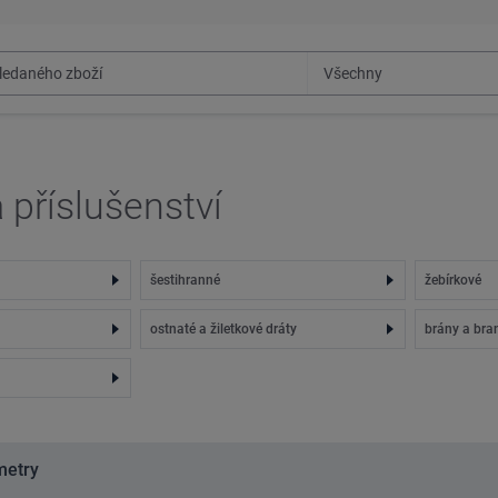
a příslušenství
šestihranné
žebírkové
ostnaté a žiletkové dráty
brány a bra
metry