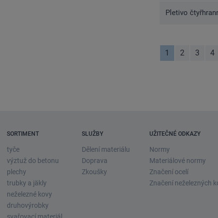
Pletivo čtyřhra
1
2
3
4
SORTIMENT
SLUŽBY
UŽITEČNÉ ODKAZY
tyče
Dělení materiálu
Normy
výztuž do betonu
Doprava
Materiálové normy
plechy
Zkoušky
Značení ocelí
trubky a jäkly
Značení neželezných k
neželezné kovy
druhovýrobky
svařovací materiál