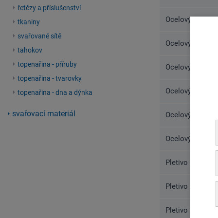
řetězy a příslušenství
Ocelový drát po
tkaniny
svařované sítě
Ocelový drát po
tahokov
topenařina - příruby
Ocelový drát po
topenařina - tvarovky
Ocelový drát po
topenařina - dna a dýnka
svařovací materiál
Ocelový drát po
Ocelový drát po
Pletivo čtyřhra
Pletivo čtyřhra
Pletivo čtyřhra