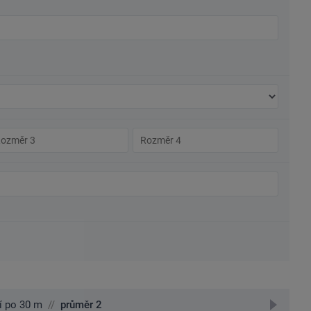
změr
Rozměr
4
přejít
í po 30 m
//
průměr 2