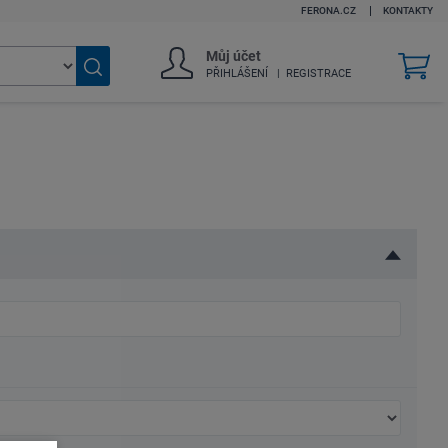
FERONA.CZ
KONTAKTY
Můj účet
v
PŘIHLÁŠENÍ
REGISTRACE
k
Vyhledat
zboží