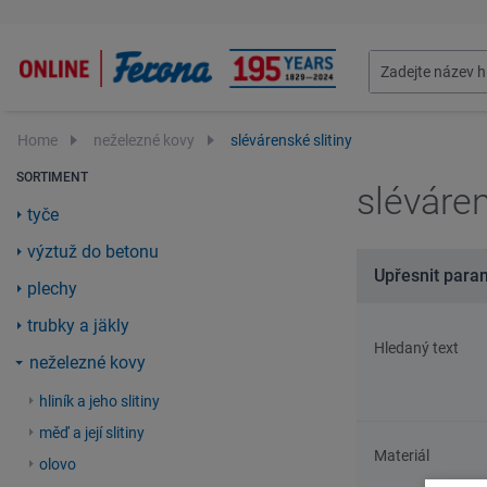
Home
neželezné kovy
slévárenské slitiny
SORTIMENT
sléváren
tyče
výztuž do betonu
Upřesnit para
plechy
trubky a jäkly
Hledaný text
neželezné kovy
hliník a jeho slitiny
měď a její slitiny
Materiál
olovo