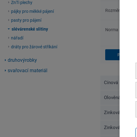
ZnTi plechy
Rozměry
pájky pro měkké pájení
pasty pro pájení
slévárenské slitiny
Norma
nářadí
dráty pro žárové stříkání
druhovýrobky
svařovací materiál
Cínová kompozi
Olověná kompoz
Zinková slitina
Zinková slitina