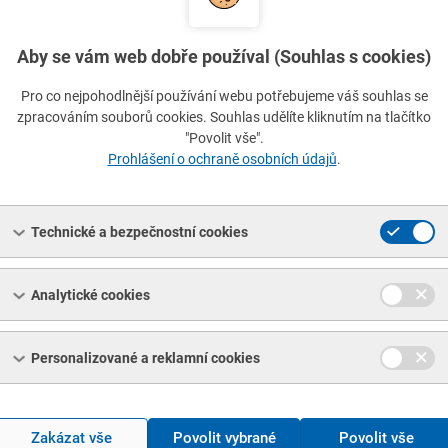
Rozměr
Rozměr
Ro
1
2
3
Aby se vám web dobře používal (Souhlas s cookies)
Typ
Číslo
Pro co nejpohodlnější používání webu potřebujeme váš souhlas se
normy
normy
zpracováním souborů cookies. Souhlas udělíte kliknutím na tlačítko
Hledat normu přesně
"Povolit vše".
Prohlášení o ochraně osobních údajů
.
Vymazat filtr
Technické a bezpečnostní cookies
ce ingoty, ČSN 42 8110
//
označení Stanit
Analytické cookies
ice ingoty, ČSN 42 8110
//
označení Asmit
Personalizované a reklamní cookies
 ingoty ZAMAK2, EN 1774, zn. ZnAl4Cu3
 ingoty ZAMAK3, EN 1774, zn. ZnAl4
Zakázat vše
Povolit vybrané
Povolit vše