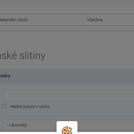
ské slitiny
metry
Hledaný
text
Hledat pouze v názvu
Značka
oceli/materiál