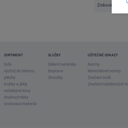
Zinková slitina
SORTIMENT
SLUŽBY
UŽITEČNÉ ODKAZY
tyče
Dělení materiálu
Normy
výztuž do betonu
Doprava
Materiálové normy
plechy
Zkoušky
Značení ocelí
trubky a jäkly
Značení neželezných k
neželezné kovy
druhovýrobky
svařovací materiál