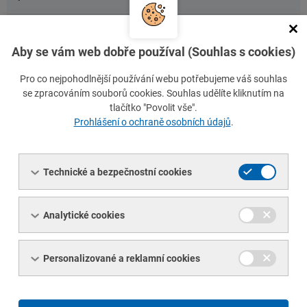
na
detai
Betonářská ocel žebírková, DIN 488, v tyčích
//
přejít
průměr 20
Aby se vám web dobře používal (Souhlas s cookies)
na
detai
Betonářská ocel žebírková, ČSN 420139, v tyčích
//
Pro co nejpohodlnější používání webu potřebujeme váš souhlas
přejít
průměr 10
se zpracováním souborů cookies. Souhlas udělíte kliknutím na
na
tlačítko "Povolit vše".
detai
Prohlášení o ochraně osobních údajů
.
Betonářská ocel žebírková, ČSN 420139, svitky
//
přejít
průměr 14
na
detai
Technické a bezpečnostní cookies
Betonářská ocel žebírková, ČSN 420139, v tyčích
//
přejít
průměr 14
na
detai
Analytické cookies
Betonářská ocel žebírková, ČSN 420139, v tyčích
//
přejít
průměr 16
na
Personalizované a reklamní cookies
detai
Betonářská ocel žebírková, ČSN 420139, v tyčích
//
přejít
průměr 20
na