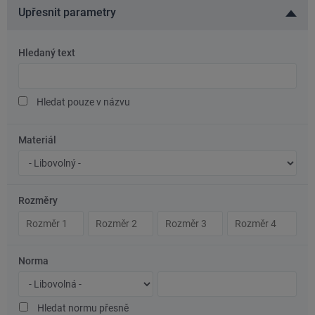
Upřesnit parametry
Hledaný text
Hledaný
text
Hledat pouze v názvu
Materiál
Značka
oceli/materiál
Rozměry
Rozměr
Rozměr
Rozměr
Rozměr
1
2
3
4
Norma
Typ
Číslo
normy
normy
Hledat normu přesně