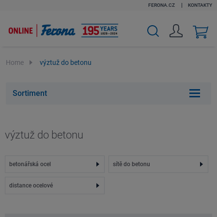
FERONA.CZ
KONTAKTY
v
k
Home
výztuž do betonu
Sortiment
výztuž do betonu
betonářská ocel
sítě do betonu
distance ocelové