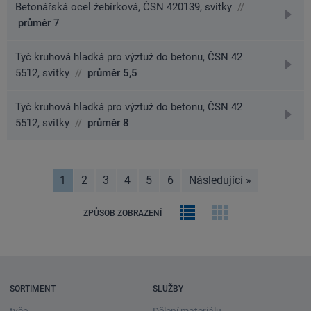
Betonářská ocel žebírková, ČSN 420139, svitky
//
přejít
průměr 7
na
detai
Tyč kruhová hladká pro výztuž do betonu, ČSN 42
přejít
5512, svitky
//
průměr 5,5
na
detai
Tyč kruhová hladká pro výztuž do betonu, ČSN 42
přejít
5512, svitky
//
průměr 8
na
detai
1
2
3
4
5
6
Následující
»
stránka
Řádkový
Obrázková
ZPŮSOB ZOBRAZENÍ
výpis
galerie
SORTIMENT
SLUŽBY