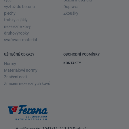
tyče
Dělení materiálu
výztuž do betonu
Doprava
plechy
Zkoušky
trubky a jäkly
neželezné kovy
druhovýrobky
svařovací materiál
UŽITEČNÉ ODKAZY
OBCHODNÍ PODMÍNKY
KONTAKTY
Normy
Materiálové normy
Značení ocelí
Značení neželezných kovů
Havlíčkova čp. 1043/11, 111 82 Praha 1